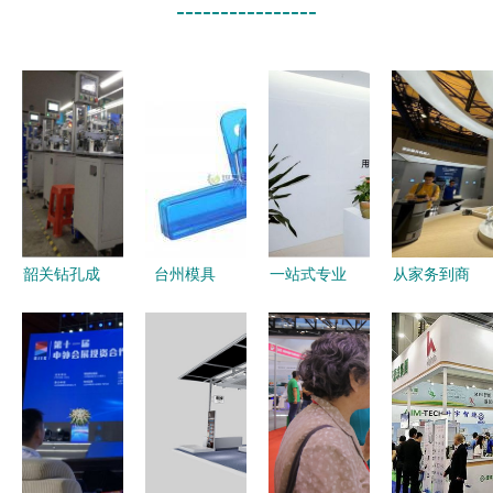
----------------
韶关钻孔成
台州模具
一站式专业
从家务到商
型机械回收
打造办公与
服务，尽显
务 科沃斯
先付钱再拉
数码精品，
高端品质
前瞻服务机
货的会展服
驱动产业智
——高新区
器人新蓝
务新模式
造升级
优秀服务型
图，奠定办
企业特别展
公与高端家
示（第3
庭新标准