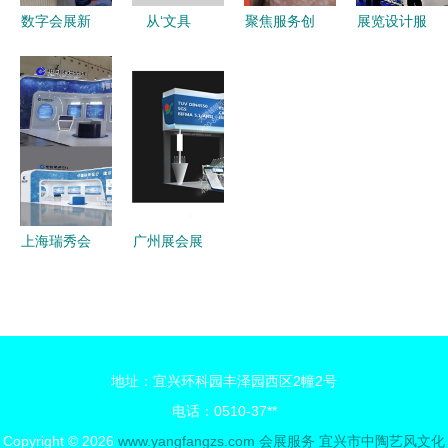
波）
数字会展新
从‘文具
聚焦服务创
展览设计服
征程 365融
堆’到‘场景
新 共筑颐
务与办公用
合会展模式
营销’ 广州
养未来 | 第
品的整合之
正在发生
展览搭建如
六届中国国
道
——办公用
何让办公用
际养老服务
品行业的转
品展台赢得
业博览会亮
型与机遇
客户心？
点直击
上海瑞秀会
广州展会展
展有限 专
台设计搭建
业展台搭建
一站式服务
服务的行业
大黄蜂展览
标杆
助力办公用
地址：宜兴环科园丰泽园西区2幢2号
品企业闪耀
电话：0510-37**
展会
Copyright © 2026
www.yangfangzs.com
会展服务
宜兴市中陶艺风文化